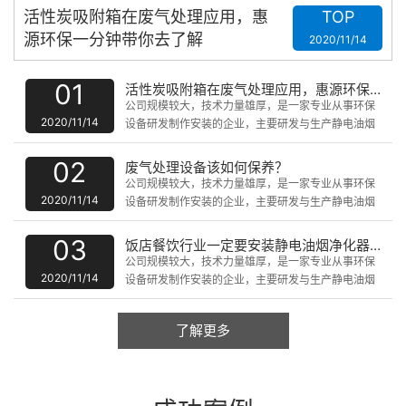
活性炭吸附箱在废气处理应用，惠
TOP
源环保一分钟带你去了解
2020/11/14
01
活性炭吸附箱在废气处理应用，惠源环保一分钟带你去了解
公司规模较大，技术力量雄厚，是一家专业从事环保
2020/11/14
设备研发制作安装的企业，主要研发与生产静电油烟
净化设备、uv光解静化设备、脉冲式除尘器、废气催
化燃烧处理设备、水洗噴淋塔、微波无级催化器、PP
02
废气处理设备该如何保养？
板防腐设备、喷油房、无尘净化设备等产品。
公司规模较大，技术力量雄厚，是一家专业从事环保
2020/11/14
设备研发制作安装的企业，主要研发与生产静电油烟
净化设备、uv光解静化设备、脉冲式除尘器、废气催
化燃烧处理设备、水洗噴淋塔、微波无级催化器、PP
03
饭店餐饮行业一定要安装静电油烟净化器吗?
板防腐设备、喷油房、无尘净化设备等产品。
公司规模较大，技术力量雄厚，是一家专业从事环保
2020/11/14
设备研发制作安装的企业，主要研发与生产静电油烟
净化设备、uv光解静化设备、脉冲式除尘器、废气催
化燃烧处理设备、水洗噴淋塔、微波无级催化器、PP
了解更多
板防腐设备、喷油房、无尘净化设备等产品。