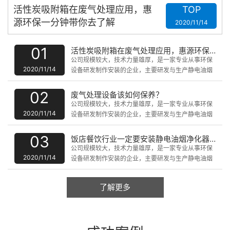
活性炭吸附箱在废气处理应用，惠
TOP
源环保一分钟带你去了解
2020/11/14
01
活性炭吸附箱在废气处理应用，惠源环保一分钟带你去了解
公司规模较大，技术力量雄厚，是一家专业从事环保
2020/11/14
设备研发制作安装的企业，主要研发与生产静电油烟
净化设备、uv光解静化设备、脉冲式除尘器、废气催
化燃烧处理设备、水洗噴淋塔、微波无级催化器、PP
02
废气处理设备该如何保养？
板防腐设备、喷油房、无尘净化设备等产品。
公司规模较大，技术力量雄厚，是一家专业从事环保
2020/11/14
设备研发制作安装的企业，主要研发与生产静电油烟
净化设备、uv光解静化设备、脉冲式除尘器、废气催
化燃烧处理设备、水洗噴淋塔、微波无级催化器、PP
03
饭店餐饮行业一定要安装静电油烟净化器吗?
板防腐设备、喷油房、无尘净化设备等产品。
公司规模较大，技术力量雄厚，是一家专业从事环保
2020/11/14
设备研发制作安装的企业，主要研发与生产静电油烟
净化设备、uv光解静化设备、脉冲式除尘器、废气催
化燃烧处理设备、水洗噴淋塔、微波无级催化器、PP
了解更多
板防腐设备、喷油房、无尘净化设备等产品。