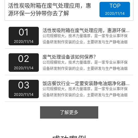
活性炭吸附箱在废气处理应用，惠
TOP
源环保一分钟带你去了解
2020/11/14
01
活性炭吸附箱在废气处理应用，惠源环保一分钟带你去了解
公司规模较大，技术力量雄厚，是一家专业从事环保
2020/11/14
设备研发制作安装的企业，主要研发与生产静电油烟
净化设备、uv光解静化设备、脉冲式除尘器、废气催
化燃烧处理设备、水洗噴淋塔、微波无级催化器、PP
02
废气处理设备该如何保养？
板防腐设备、喷油房、无尘净化设备等产品。
公司规模较大，技术力量雄厚，是一家专业从事环保
2020/11/14
设备研发制作安装的企业，主要研发与生产静电油烟
净化设备、uv光解静化设备、脉冲式除尘器、废气催
化燃烧处理设备、水洗噴淋塔、微波无级催化器、PP
03
饭店餐饮行业一定要安装静电油烟净化器吗?
板防腐设备、喷油房、无尘净化设备等产品。
公司规模较大，技术力量雄厚，是一家专业从事环保
2020/11/14
设备研发制作安装的企业，主要研发与生产静电油烟
净化设备、uv光解静化设备、脉冲式除尘器、废气催
化燃烧处理设备、水洗噴淋塔、微波无级催化器、PP
了解更多
板防腐设备、喷油房、无尘净化设备等产品。