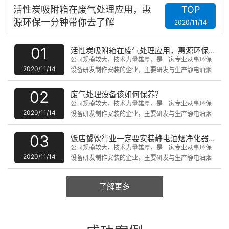
活性炭吸附箱在废气处理应用，惠
TOP
源环保一分钟带你去了解
2020/11/14
01
活性炭吸附箱在废气处理应用，惠源环保一分钟带你去了解
公司规模较大，技术力量雄厚，是一家专业从事环保
2020/11/14
设备研发制作安装的企业，主要研发与生产静电油烟
净化设备、uv光解静化设备、脉冲式除尘器、废气催
化燃烧处理设备、水洗噴淋塔、微波无级催化器、PP
02
废气处理设备该如何保养？
板防腐设备、喷油房、无尘净化设备等产品。
公司规模较大，技术力量雄厚，是一家专业从事环保
2020/11/14
设备研发制作安装的企业，主要研发与生产静电油烟
净化设备、uv光解静化设备、脉冲式除尘器、废气催
化燃烧处理设备、水洗噴淋塔、微波无级催化器、PP
03
饭店餐饮行业一定要安装静电油烟净化器吗?
板防腐设备、喷油房、无尘净化设备等产品。
公司规模较大，技术力量雄厚，是一家专业从事环保
2020/11/14
设备研发制作安装的企业，主要研发与生产静电油烟
净化设备、uv光解静化设备、脉冲式除尘器、废气催
化燃烧处理设备、水洗噴淋塔、微波无级催化器、PP
了解更多
板防腐设备、喷油房、无尘净化设备等产品。