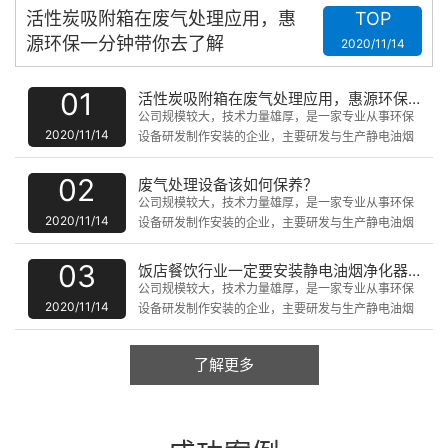
活性炭吸附箱在废气处理应用，惠
TOP
源环保一分钟带你去了解
2020/11/14
01
活性炭吸附箱在废气处理应用，惠源环保一分钟带你去了解
公司规模较大，技术力量雄厚，是一家专业从事环保
2020/11/14
设备研发制作安装的企业，主要研发与生产静电油烟
净化设备、uv光解静化设备、脉冲式除尘器、废气催
化燃烧处理设备、水洗噴淋塔、微波无级催化器、PP
02
废气处理设备该如何保养？
板防腐设备、喷油房、无尘净化设备等产品。
公司规模较大，技术力量雄厚，是一家专业从事环保
2020/11/14
设备研发制作安装的企业，主要研发与生产静电油烟
净化设备、uv光解静化设备、脉冲式除尘器、废气催
化燃烧处理设备、水洗噴淋塔、微波无级催化器、PP
03
饭店餐饮行业一定要安装静电油烟净化器吗?
板防腐设备、喷油房、无尘净化设备等产品。
公司规模较大，技术力量雄厚，是一家专业从事环保
2020/11/14
设备研发制作安装的企业，主要研发与生产静电油烟
净化设备、uv光解静化设备、脉冲式除尘器、废气催
化燃烧处理设备、水洗噴淋塔、微波无级催化器、PP
了解更多
板防腐设备、喷油房、无尘净化设备等产品。