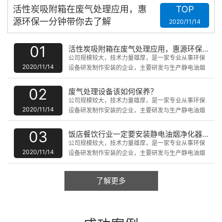
活性炭吸附箱在废气处理应用，惠
TOP
源环保一分钟带你去了解
2020/11/14
01
活性炭吸附箱在废气处理应用，惠源环保一分钟带你去了解
公司规模较大，技术力量雄厚，是一家专业从事环保
2020/11/14
设备研发制作安装的企业，主要研发与生产静电油烟
净化设备、uv光解静化设备、脉冲式除尘器、废气催
化燃烧处理设备、水洗噴淋塔、微波无级催化器、PP
02
废气处理设备该如何保养？
板防腐设备、喷油房、无尘净化设备等产品。
公司规模较大，技术力量雄厚，是一家专业从事环保
2020/11/14
设备研发制作安装的企业，主要研发与生产静电油烟
净化设备、uv光解静化设备、脉冲式除尘器、废气催
化燃烧处理设备、水洗噴淋塔、微波无级催化器、PP
03
饭店餐饮行业一定要安装静电油烟净化器吗?
板防腐设备、喷油房、无尘净化设备等产品。
公司规模较大，技术力量雄厚，是一家专业从事环保
2020/11/14
设备研发制作安装的企业，主要研发与生产静电油烟
净化设备、uv光解静化设备、脉冲式除尘器、废气催
化燃烧处理设备、水洗噴淋塔、微波无级催化器、PP
了解更多
板防腐设备、喷油房、无尘净化设备等产品。