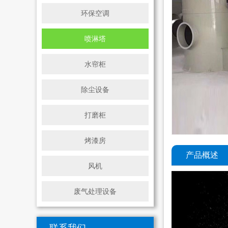
环保空调
喷淋塔
水帘柜
除尘设备
打磨柜
烤漆房
产品概述
风机
废气处理设备